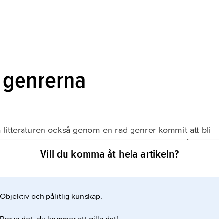
 genrerna
litteraturen också genom en rad genrer kommit att bli
rn-litteraturen med rötter hos Cooper men också i det
Vill du komma åt hela artikeln?
ar periodvis varit internationellt populär med
Objektiv och pålitlig kunskap.