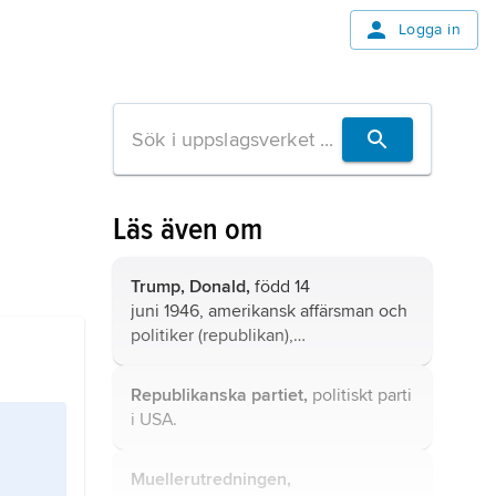
Logga in
Läs även om
Trump,
Donald,
född 14
juni 1946, amerikansk affärsman och
politiker (republikan),
president 2017–21 och sedan 2025.
Republikanska partiet,
politiskt parti
i USA.
Muellerutredningen,