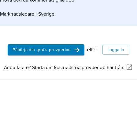
Prova det, du kommer att gilla det!
som Walter Van Tilburg
Marknadsledare i Sverige.
eller
Påbörja din gratis provperiod
Logga in
Är du lärare? Starta din kostnadsfria provperiod härifrån.