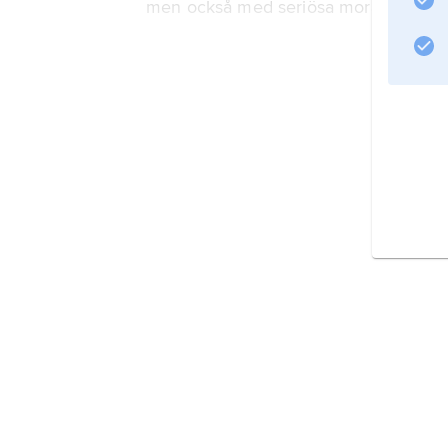
men också med seriösa moraldramer 
Information om artikeln