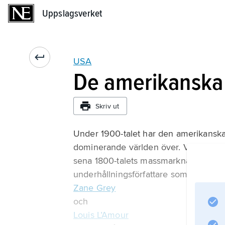
Uppslagsverket
Uppslagsverket
USA
De amerikanska
Skriv ut
Under 1900-talet har den amerikanska 
dominerande världen över. Vilda väste
sena 1800-talets massmarknadshäften h
underhållningsförfattare som
Zane Grey
och
Louis L’Amour