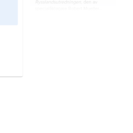
Rysslandsutredningen
, den av
specialåklagare Robert Mueller
(1944–2026) genomförda
undersökningen av relationen
Kansas
, förkortat
KS
, delstat i
mellan Ryssland och Donald Trump i
Mellanvästern, USA.
samband med det amerikanska
presidentvalet 2016.
Ohio
, förkortat
OH
, delstat i USA.