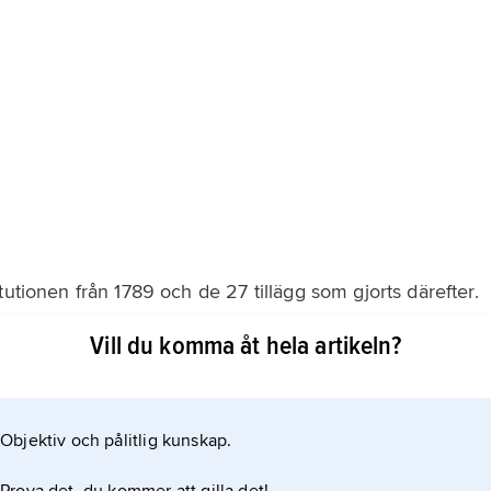
tutionen från 1789 och de 27 tillägg som gjorts därefter.
agstiftande, verkställande och dömande institutioner.
Vill du komma åt hela artikeln?
esidenten och dennes administration, vilken innefattar
h ämbetsverk, olika
Objektiv och pålitlig kunskap.