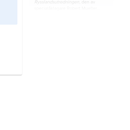
Rysslandsutredningen
, den av
specialåklagare Robert Mueller
(1944–2026) genomförda
undersökningen av relationen
Kansas
, förkortat
KS
, delstat i
mellan Ryssland och Donald Trump i
Mellanvästern, USA.
samband med det amerikanska
presidentvalet 2016.
Ohio
, förkortat
OH
, delstat i USA.