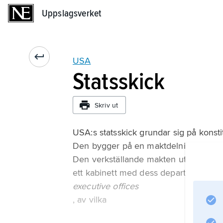
Uppslagsverket
Uppslagsverket
USA
Statsskick
Skriv ut
USA:s statsskick grundar sig på konsti
Den bygger på en maktdelning mellan l
Den verkställande makten utövas av pr
ett kabinett med dess departement oc
executive offices
, av vilka