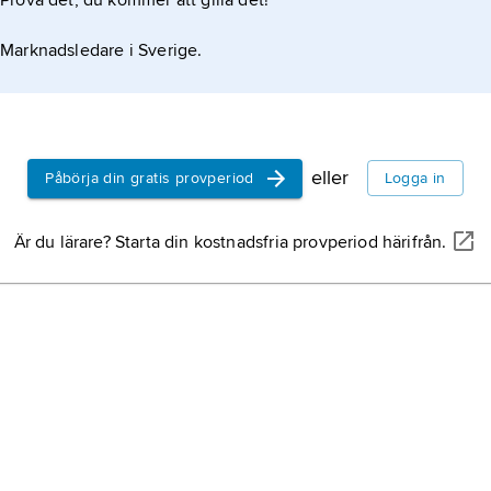
Prova det, du kommer att gilla det!
Marknadsledare i Sverige.
eller
Påbörja din gratis provperiod
Logga in
Är du lärare? Starta din kostnadsfria provperiod härifrån.