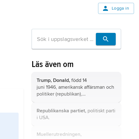
Logga in
Läs även om
Trump,
Donald,
född 14
juni 1946, amerikansk affärsman och
politiker (republikan),
president 2017–21 och sedan 2025.
Republikanska partiet,
politiskt parti
i USA.
Muellerutredningen,