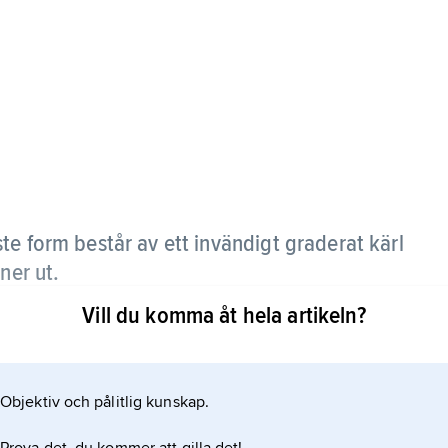
te form består av ett invändigt graderat kärl
ner ut.
Vill du komma åt hela artikeln?
000 f.Kr. I mer avancerade vattenur, s.k.
där vattennivån hölls konstant) droppa ned på ett
el försedd med visare. Sådana klepsydror kunde
Objektiv och pålitlig kunskap.
ven