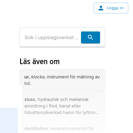
Logga in
Läs även om
ur,
klocka
, instrument för mätning av
tid.
sluss
, hydraulisk och mekanisk
anordning i flod, kanal eller
tidvattenpåverkad hamn för lyftning
eller sänkning av fartyg från en
vattennivå till en annan.
destillation
, separationsmetod för