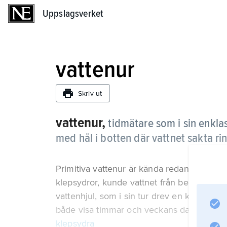
Uppslagsverket
Uppslagsverket
vattenur
Skriv ut
vattenur,
tidmätare som i sin enklas
med hål i botten där vattnet sakta rin
Primitiva vattenur är kända redan från ca 2
klepsydror, kunde vattnet från behållaren (
vattenhjul, som i sin tur drev en kuggväx
både visa timmar och veckans dagar. Se ä
klepsydra