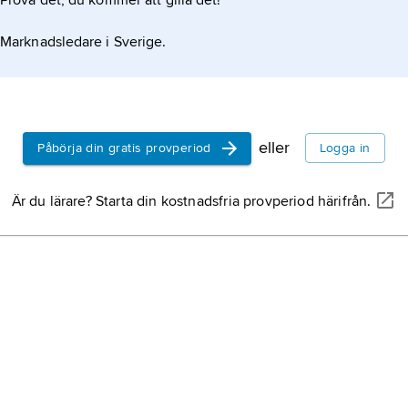
Prova det, du kommer att gilla det!
Marknadsledare i Sverige.
eller
Påbörja din gratis provperiod
Logga in
Är du lärare? Starta din kostnadsfria provperiod härifrån.