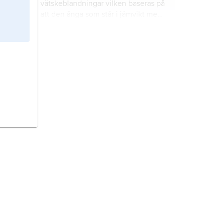
vätskeblandningar vilken baseras på
att den ånga som står i jämvikt med
en vätskeblandning i de flesta fall
har en annan sammansättning än
Hallandsåstunneln,
vätskan (undantag är azeotropa
Hallandsåsprojektet
, 8,6 km lång
blandningar).
järnvägstunnel genom Hallandsåsen
i nordvästra Skåne, invigd 2015.
hav,
det sammanhängande
vattenområde som omger jordens
kontinenter, vanligtvis synonymt
med världshavet eller oceanerna.
hantverk,
produktionssätt som
innebär att hantverkaren själv svarar
för hela tillverkningen.
Östersjön,
avgränsat havsområde
(medelhav) i norra Europa som
genom Kattegatt och Skagerrak står
i förbindelse med Nordsjön och