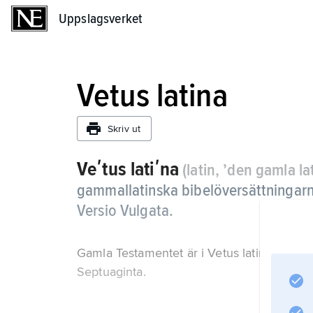
Uppslagsverket
Uppslagsverket
Vetus latina
Skriv ut
Veʹtus latiʹna
(latin, ’den gamla la
gammallatinska bibelöversättningarn
Versio Vulgata.
Gamla Testamentet är i Vetus latina inte ö
Septuaginta.