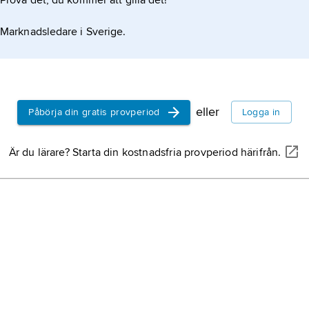
Prova det, du kommer att gilla det!
Marknadsledare i Sverige.
eller
Påbörja din gratis provperiod
Logga in
Är du lärare? Starta din kostnadsfria provperiod härifrån.