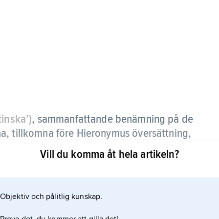
tinska’)
,
sammanfattande benämning på de
a, tillkomna före Hieronymus översättning,
Vill du komma åt hela artikeln?
versatt från hebreiskan utan från den grekiska
Objektiv och pålitlig kunskap.