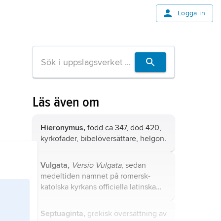
Logga in
Läs även om
Hieronymus,
född ca 347, död 420,
kyrkofader, bibelöversättare, helgon.
Vulgata,
Versio Vulgata
, sedan
medeltiden namnet på romersk-
katolska kyrkans officiella latinska
Bibel.
Septuaginta,
grekisk översättning av