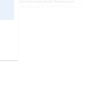
det hebreiska Gamla Testamentet,
ofta förkortat till
LXX
(’70’) syftande
på de 70 legendariska översättarna.
Sebaot
, gudsnamn i Gamla
Testamentet, alltid använt
tillsammans med det vanliga namnet
på Israels gud, Jahve (i svenska
bibelöversättningar ”Herre Sebaot”
Symmachos
, översättare av det
eller ”härarnas gud”).
hebreiska Gamla Testamentet till
grekiska ca 200 e.Kr.
Aquila,
100-talet e.Kr., en lärd som
ca 130 utförde en slaviskt ordagrann
översättning av Gamla Testamentet
till grekiska.
LXX
, grekisk översättning av Gamla
Testamentet, se
Septuaginta
.