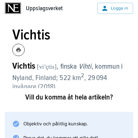
Uppslagsverket
Uppslagsverket
Logga in
Vichtis
Vichtis
, finska
Vihti
,
kommun i
[viʹçtis]
2
Nyland, Finland; 522 km
, 29 094
invånare (2018).
Vill du komma åt hela artikeln?
Av arbetsplatserna finns de flesta inom
servicesektorn och tillverkningsindustrin.
Vichtis, som hör till huvudstadsregionen, har
Objektiv och pålitlig kunskap.
snabb befolkningstillväxt och stor
arbetspendling. Trots ett livligt näringsliv har