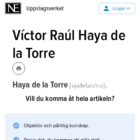
Uppslagsverket
Uppslagsverket
Logga in
Víctor Raúl Haya de
la Torre
Haya de la Torre
,
[ajaðelatɔʹr:ɛ]
Víctor Raúl,
1895–1979, peruansk
Vill du komma åt hela artikeln?
politiker.
Víctor Raúl Haya de la Torre började sin
Objektiv och pålitlig kunskap.
politiska karriär som studentledare under det
tidiga 1920-talet. Han landsförvisades 1923,