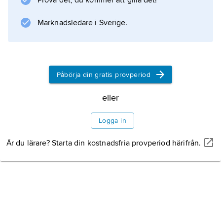
Prova det, du kommer att gilla det!
och i Mexiko bildade han
APRA
Marknadsledare i Sverige.
. Avsikten var att inleda en latinamerikansk
kamp mot både de gamla maktstrukturerna
och USA:s inflytande i regionen. Den
framväxande medelklassen ansågs ha en
Påbörja din gratis provperiod
strategisk ställning i
eller
Logga in
Information om artikeln
Är du lärare? Starta din kostnadsfria provperiod härifrån.