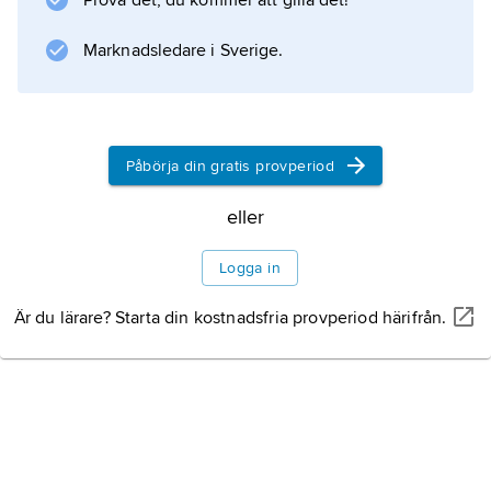
Prova det, du kommer att gilla det!
visarinstrument mätvärdet kontinuerligt.
Marknadsledare i Sverige.
Information om artikeln
Påbörja din gratis provperiod
eller
Logga in
Är du lärare? Starta din kostnadsfria provperiod härifrån.