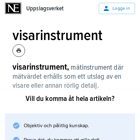
Uppslagsverket
Uppslagsverket
Logga in
visarinstrument
visarinstrument,
mätinstrument där
mätvärdet erhålls som ett utslag av en
visare eller annan rörlig detalj.
Vill du komma åt hela artikeln?
Mätvärdet avläses mot en skala. Eftersom
visaren och skalan inte ligger i samma plan
kan parallaxfel uppstå. Detta motverkas om en
spegelskala används. Till skillnad från
Objektiv och pålitlig kunskap.
mätinstrument med digital avläsning anger