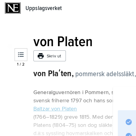
Uppslagsverket
Uppslagsverket
von Platen
Skriv ut
1
/
2
von Plaʹten,
pommersk adelssläkt,
Generalguvernören i Pommern, sedermera f
svensk friherre 1797 och hans son
Baltzar von Platen
(1766–1829) greve 1815. Med den senares s
Platens (1804–75) son dog släktens grevli
d.ä:s syssling hovmarskalken och överstel