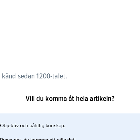
 känd sedan 1200-talet.
ältmarskalken Philip von Platen (1732–1805) blev
Vill du komma åt hela artikeln?
on konteramiralen och statsrådet Baltzar von
Objektiv och pålitlig kunskap.
ga gren ut på manssidan 1888. Baltzar von Platen
öjtnanten Achates Carl