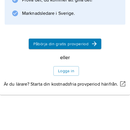
Prova det, du kommer att gilla det!
Marknadsledare i Sverige.
Påbörja din gratis provperiod
eller
Logga in
Är du lärare? Starta din kostnadsfria provperiod härifrån.