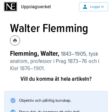
Uppslagsverket
Uppslagsverket
Logga in
Walter Flemming
Flemming, Walter,
1843–1905, tysk
anatom, professor i Prag 1873–76 och i
Kiel 1876–1901.
Vill du komma åt hela artikeln?
Flemming studerade cellerna och särskilt
förändringarna i kärnan vid cellens delning.
Hans arbete
Zellsubstanz, Kern- und Zellteilung
Objektiv och pålitlig kunskap.
(’Cellsubstans, kärn- och celldelning’, 1882)