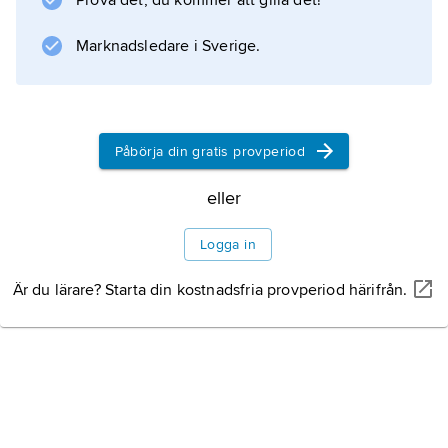
Prova det, du kommer att gilla det!
sonen John Hustons ”Sierra Madres skatt”
(1948), ett Oscarsbelönat exempel på hans
Marknadsledare i Sverige.
precisa naturalistiska spelstil.
Påbörja din gratis provperiod
Information om artikeln
eller
Logga in
Är du lärare? Starta din kostnadsfria provperiod härifrån.