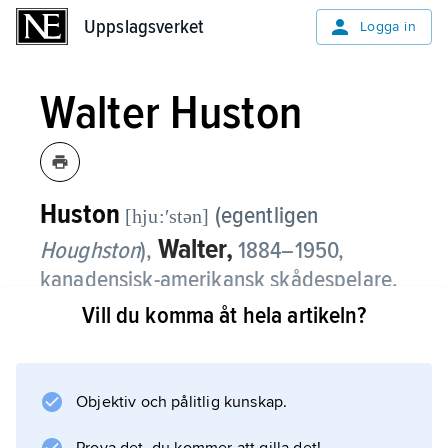
Uppslagsverket
Uppslagsverket
Logga in
Walter Huston
Huston
(egentligen
[hju:ʹstən]
Walter,
Houghston
),
1884–1950,
kanadensisk-amerikansk skådespelare.
Vill du komma åt hela artikeln?
Huston var en av den amerikanska teaterns
och filmens mest respekterade
karaktärsaktörer. Bland hans roller märks den
Objektiv och pålitlig kunskap.
bedragne affärsmannen i ”Varför byta männen
hustru?” (1936) och den gamle guldsökaren i