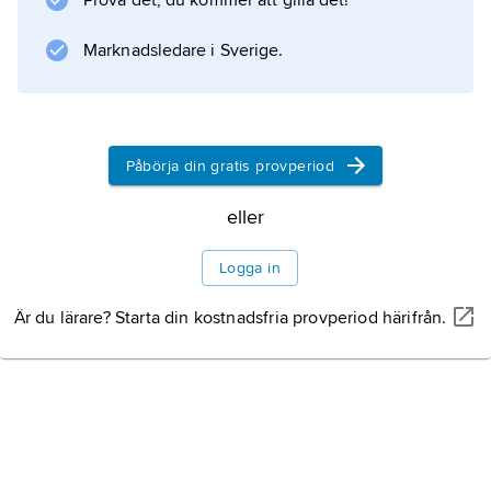
Prova det, du kommer att gilla det!
resulterade i boken
The Discoverie of Guiana
Marknadsledare i Sverige.
(1596). År 1603 anklagades Raleigh för
högförräderi av Jakob I och satt fängslad i
Towern med
Påbörja din gratis provperiod
eller
Information om artikeln
Logga in
Är du lärare? Starta din kostnadsfria provperiod härifrån.