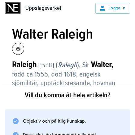
Uppslagsverket
Uppslagsverket
Logga in
Walter Raleigh
Raleigh
Walter,
(
Ralegh
), Sir
[rɔ:ʹli]
född ca 1555, död 1618, engelsk
sjömilitär, upptäcktsresande, hovman
och författare.
Vill du komma åt hela artikeln?
Efter att ha deltagit i kuvandet av ett irländskt
uppror 1580–81 vann Raleigh Elisabet I:s gunst
och adlades 1585. Som upptäcktsresande
Objektiv och pålitlig kunskap.
sökte han 1595 finna El Dorado, vilket