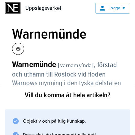
Uppslagsverket
Uppslagsverket
Logga in
Warnemünde
Warnemünde
,
förstad
[varnəmyʹndə]
och uthamn till Rostock vid floden
Warnows mynning i den tyska delstaten
Mecklenburg–Vorpommern.
Vill du komma åt hela artikeln?
Warnemünde, som till 1995 hade
färjeförbindelse med Gedser i Danmark, är en
fiske- och badort.
Objektiv och pålitlig kunskap.