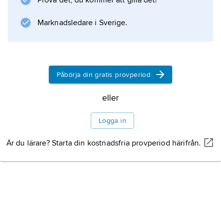
Prova det, du kommer att gilla det!
Marknadsledare i Sverige.
Information om artikeln
Påbörja din gratis provperiod
eller
Logga in
Är du lärare? Starta din kostnadsfria provperiod härifrån.