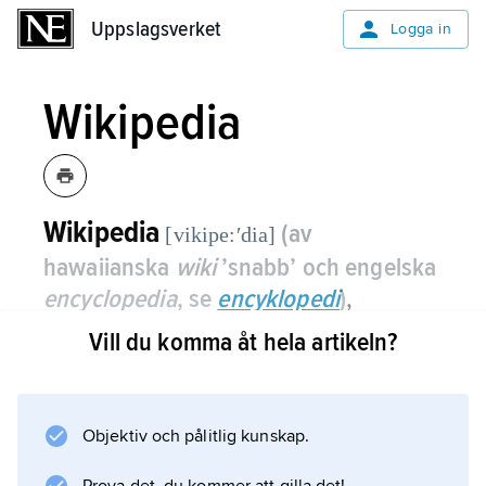
Uppslagsverket
Uppslagsverket
Logga in
Wikipedia
Wikipedia
(av
[vikipe:ʹdia]
hawaiianska
wiki
’snabb’ och engelska
encyclopedia
, se
encyklopedi
)
,
internationellt, internetbaserat
Vill du komma åt hela artikeln?
uppslagsverk med många
språkversioner.
Objektiv och pålitlig kunskap.
Wikipedia är uppbyggt med hjälp av
wikiteknik (jämför