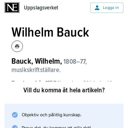
Uppslagsverket
Uppslagsverket
Logga in
Wilhelm Bauck
Bauck, Wilhelm,
1808–77,
musikskriftställare.
Bauck var från 1858 lärare i musikhistoria vid
Vill du komma åt hela artikeln?
Musikkonservatoriet i Stockholm. Som
musikrecensent drev han en konservativ linje.
Objektiv och pålitlig kunskap.
Information om artikeln