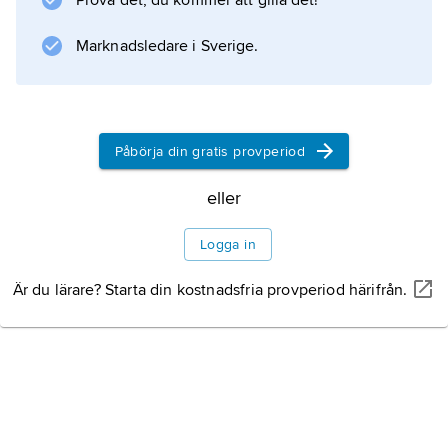
Prova det, du kommer att gilla det!
Marknadsledare i Sverige.
Påbörja din gratis provperiod
eller
Logga in
Är du lärare? Starta din kostnadsfria provperiod härifrån.