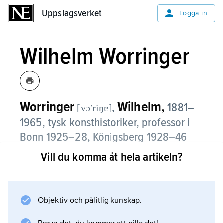
Uppslagsverket
Uppslagsverket
Logga in
Wilhelm Worringer
Worringer
Wilhelm,
,
1881–
[vɔʹriŋɐ]
1965, tysk konsthistoriker, professor i
Bonn 1925–28, Königsberg 1928–46
och i Halle 1946.
Vill du komma åt hela artikeln?
Wilhelm Worringers teoretiska synsätt
klargjordes redan i doktorsavhandlingen
Abstraktion und Einfühlung
Objektiv och pålitlig kunskap.
från 1908. Han sökte där utifrån begreppen