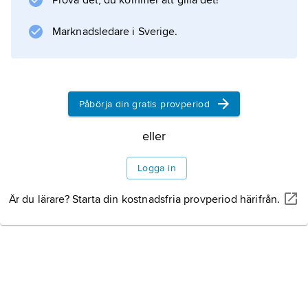
Prova det, du kommer att gilla det!
abstraktion och inkänning förklara hur konsten
förändras jämsides med förändringar i den
Marknadsledare i Sverige.
omgivande kulturens allmänna
världsåskådning.
Påbörja din gratis provperiod
Information om artikeln
eller
Logga in
Är du lärare? Starta din kostnadsfria provperiod härifrån.