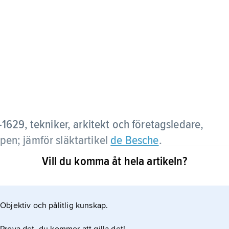
1629, tekniker, arkitekt och företagsledare,
rpen; jämför släktartikel
de Besche
.
Vill du komma åt hela artikeln?
i Nyköping i tjänst hos hertig Karl. Som tekniker
tresserade han sig för förbättringar inom
n Finspång i Östergötland och från 1626 Österby,
Objektiv och pålitlig kunskap.
ärvades både