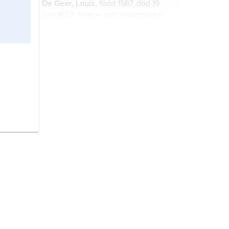
De Geer, Louis,
född 1587, död 19
en konferensanläggning.
juni 1652, finans- och industriman;
jämför släktartikel
De Geer
.
Japan,
stat i östra Asien.
Sverige,
stat på Skandinaviska
halvön, norra Europa.
Frankrike,
stat i Västeuropa.
Danmark,
stat i Nordeuropa.