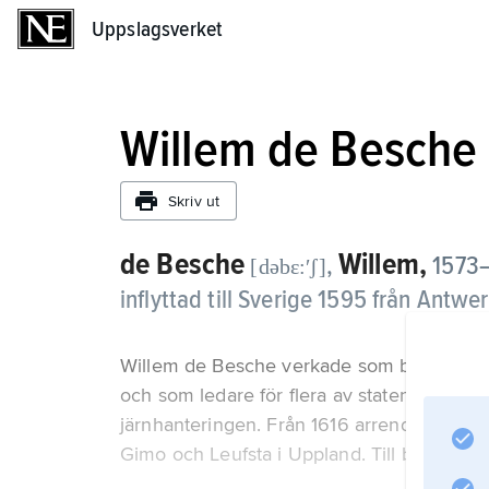
Uppslagsverket
Uppslagsverket
Willem de Besche
Skriv ut
de Besche
Willem,
,
1573–
[dəbɛ:ʹʃ]
inflyttad till Sverige 1595 från Antwe
Willem de Besche verkade som byggmästare 
och som ledare för flera av statens bruk in
järnhanteringen. Från 1616 arrenderade ha
Gimo och Leufsta i Uppland. Till bruken v