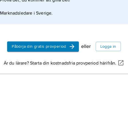
Prova det, du kommer att gilla det!
Marknadsledare i Sverige.
eller
Påbörja din gratis provperiod
Logga in
Är du lärare? Starta din kostnadsfria provperiod härifrån.