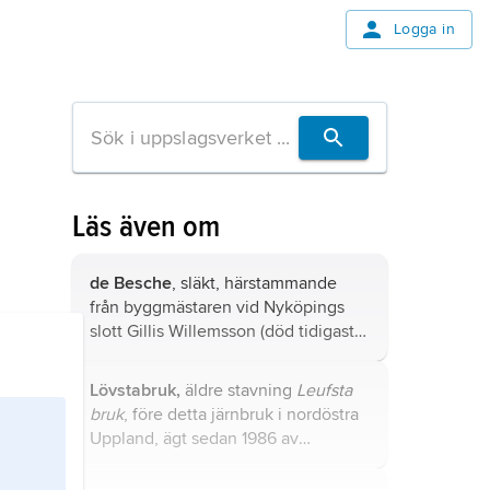
Logga in
Läs även om
de Besche
, släkt, härstammande
från byggmästaren vid Nyköpings
slott Gillis Willemsson (död tidigast
1610), som tidigare varit verksam i
Liège.
Lövstabruk,
äldre stavning
Leufsta
bruk
, före detta järnbruk i nordöstra
Uppland, ägt sedan 1986 av
Stiftelsen Leufsta, som bland annat
driver utställningsverksamhet och