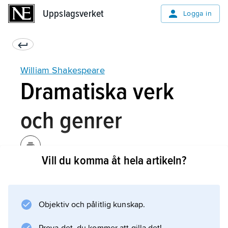
Uppslagsverket
Uppslagsverket
Logga in
William Shakespeare
Dramatiska verk
och genrer
Vill du komma åt hela artikeln?
Under ca 20 år skrev Shakespeare 37 pjäser,
varav ca hälften trycktes i kvartoupplagor
under hans livstid. Även där det finns pålitliga
Objektiv och pålitlig kunskap.
kvartoupplagor råder ofta osäkerhet om
uruppförandet. Två skådespelarkamrater