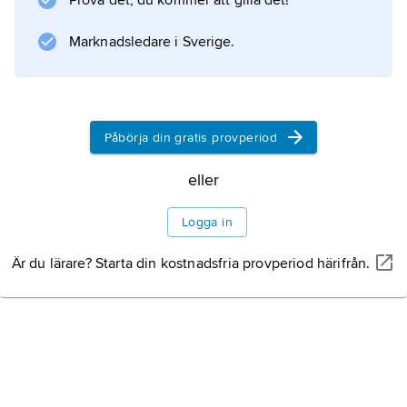
Prova det, du kommer att gilla det!
ombesörjde 1623 en samlad utgåva, numera
Marknadsledare i Sverige.
kallad the First Folio (se bild).
Komedier
Tragedier
Påbörja din gratis provperiod
eller
Information om artikeln
Logga in
Är du lärare? Starta din kostnadsfria provperiod härifrån.