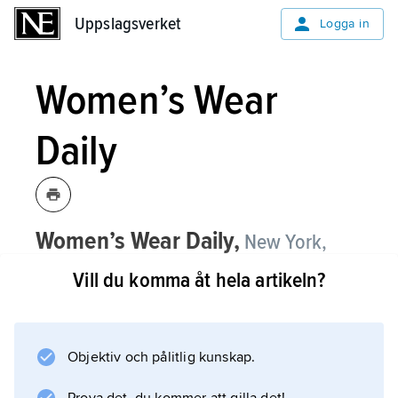
Uppslagsverket
Uppslagsverket
Logga in
Women’s Wear
Daily
Women’s Wear Daily,
New York,
amerikansk branschtidning för
Vill du komma åt hela artikeln?
modevärlden, grundad 1910.
Women´s Wear Daily utkommer fem gånger i
veckan och anses genom sin kritiska
Objektiv och pålitlig kunskap.
rapportering vara oerhört inflytelserik inom