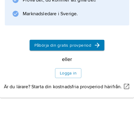
Prova det, du kommer att gilla det!
såväl den amerikanska som den europeiska
modebranschen.
Marknadsledare i Sverige.
Information om artikeln
Påbörja din gratis provperiod
eller
Logga in
Är du lärare? Starta din kostnadsfria provperiod härifrån.