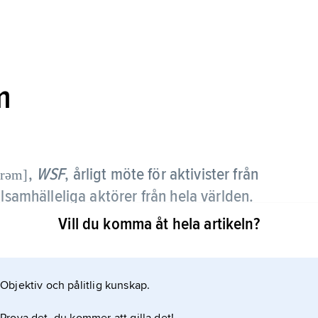
m
,
WSF
,
årligt möte för aktivister från
:rəm]
ilsamhälleliga aktörer från hela världen.
Vill du komma åt hela artikeln?
anska fackliga och politiska organisationer samt
räsrotsalternativ till World Economic Forum för de
 dag en viktig mötesplats för den globala
Objektiv och pålitlig kunskap.
ck genomslag med demonstrationerna mot