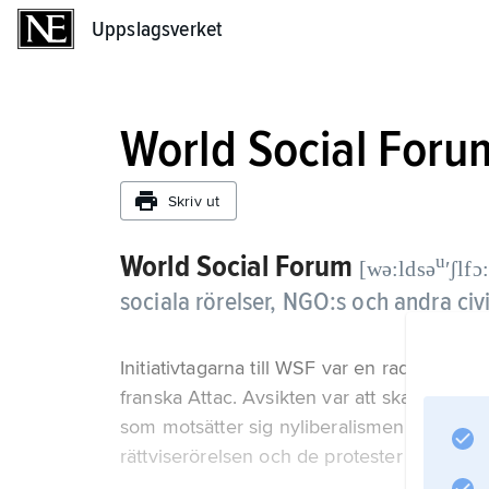
Uppslagsverket
Uppslagsverket
World Social Foru
Skriv ut
World Social Forum
u
[wə:ldsə
ʹʃlfɔ
sociala rörelser, NGO:s och andra civ
Initiativtagarna till WSF var en rad brasili
franska Attac. Avsikten var att skapa ett g
som motsätter sig nyliberalismen. WSF är i
rättviserörelsen och de protester som fi