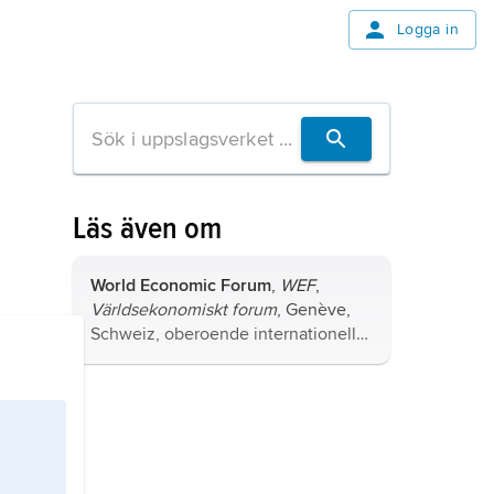
Logga in
Läs även om
World Economic Forum
,
WEF
,
Världsekonomiskt forum
, Genève,
Schweiz, oberoende internationellt
kontaktforum för ledande personer
inom bl.a. politik, ekonomi,
internationella organisationer,
forskning, medier och kultur.