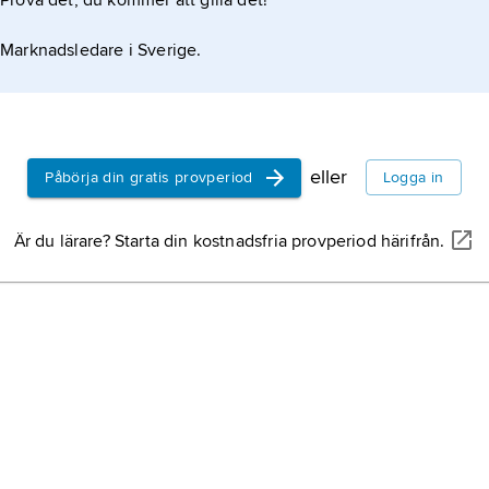
Prova det, du kommer att gilla det!
Marknadsledare i Sverige.
eller
Påbörja din gratis provperiod
Logga in
Är du lärare? Starta din kostnadsfria provperiod härifrån.