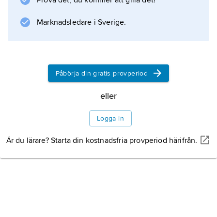
Prova det, du kommer att gilla det!
(1931) och
Canto a la primavera
Marknadsledare i Sverige.
(’Sång till våren’, 1948), är starkt dödspräglad.
Med sina experimentella pjäser var
Villaurrutia en förnyare även
Påbörja din gratis provperiod
eller
Information om artikeln
Logga in
Är du lärare? Starta din kostnadsfria provperiod härifrån.