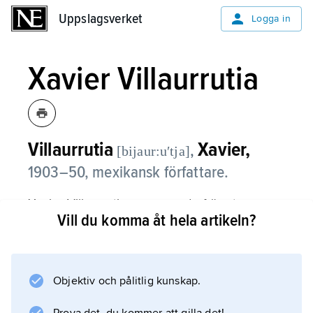
Uppslagsverket
Uppslagsverket
Logga in
Xavier Villaurrutia
Villaurrutia
Xavier,
,
[bijaur:uʹtja]
1903–50, mexikansk författare.
Xavier Villaurrutia var en av de främsta
Vill du komma åt hela artikeln?
poeterna kring tidskriften Contemporáneos,
som omkring 1930 införde avantgardistiska
strömningar från Europa i mexikansk poesi.
Hans egen diktning, bland annat
Objektiv och pålitlig kunskap.
Nocturnos