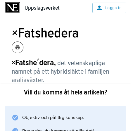
Uppslagsverket
Uppslagsverket
Logga in
×Fatshedera
×Fatsheʹdera,
det vetenskapliga
namnet på ett hybridsläkte i familjen
araliaväxter.
Vill du komma åt hela artikeln?
Hit förs hybriden murgrönsaralia.
Objektiv och pålitlig kunskap.
Information om artikeln