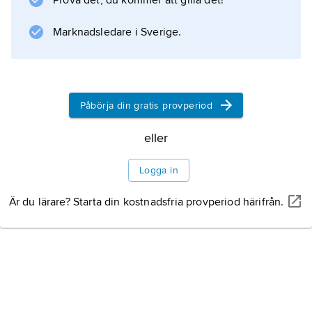
Prova det, du kommer att gilla det!
Marknadsledare i Sverige.
Påbörja din gratis provperiod
eller
Logga in
Är du lärare? Starta din kostnadsfria provperiod härifrån.