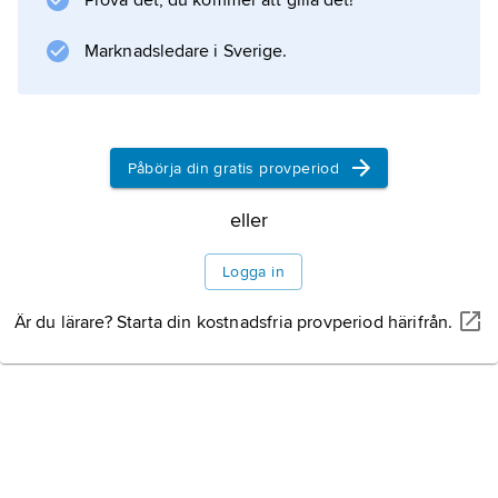
Prova det, du kommer att gilla det!
dynastier under en sammanlagd tid av ca 1
100 år. Den första av dessa var Västra Zhou
Marknadsledare i Sverige.
Information om artikeln
Påbörja din gratis provperiod
eller
Logga in
Är du lärare? Starta din kostnadsfria provperiod härifrån.