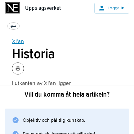
Uppslagsverket
Uppslagsverket
Logga in
Xi’an
Historia
I utkanten av Xi’an ligger
Banpo
Vill du komma åt hela artikeln?
, Kinas äldsta större kända boplats från yngre
stenåldern (4000-talet f.Kr.), tillhörande
yangshaokulturen. Under historisk tid har
Objektiv och pålitlig kunskap.
Xi’an, om man räknar med den närmaste
omgivningen, varit huvudstad för tolv