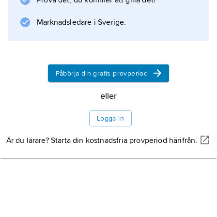
Prova det, du kommer att gilla det!
Marknadsledare i Sverige.
Påbörja din gratis provperiod
eller
Logga in
Är du lärare? Starta din kostnadsfria provperiod härifrån.