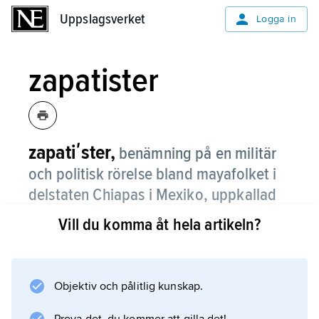
Uppslagsverket
Uppslagsverket
Logga in
zapatister
zapatiʹster,
benämning på en militär
och politisk rörelse bland mayafolket i
delstaten Chiapas i Mexiko, uppkallad
efter Emiliano Zapata.
Vill du komma åt hela artikeln?
Rörelsen framträdde 1 januari 1994 som en
vänstergerilla, Zapatistiska nationella
befrielsearmén (EZLN). Zapatisterna krävde
Objektiv och pålitlig kunskap.
sociala och ekonomiska reformer samt