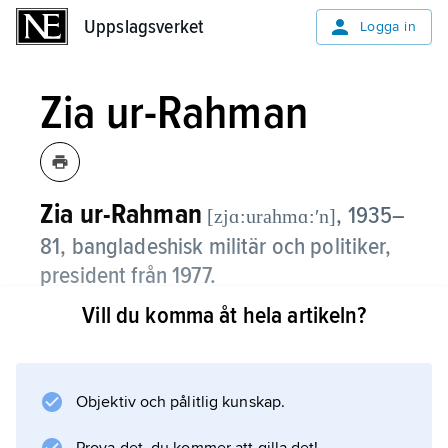
Uppslagsverket
Uppslagsverket
Logga in
Zia ur-Rahman
Zia ur-Rahman
,
1935–
[zjɑ:urahmɑ:ʹn]
81, bangladeshisk militär och politiker,
president från 1977.
Vill du komma åt hela artikeln?
Zia ur-Rahman var överste i pakistanska
armén då det pakistanska inbördeskriget
började 1971 men anslöt sig till kampen för
Bangladesh. År 1975, sedan president
Objektiv och pålitlig kunskap.
Mujibur Rahman