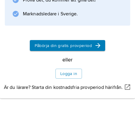
Prova det, du kommer att gilla det!
Information om artikeln
Marknadsledare i Sverige.
Påbörja din gratis provperiod
eller
Logga in
Är du lärare? Starta din kostnadsfria provperiod härifrån.