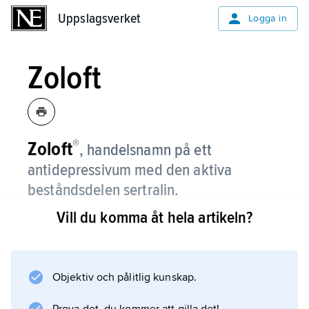
Uppslagsverket
Uppslagsverket
Logga in
Zoloft
®
Zoloft
,
handelsnamn på ett
antidepressivum med den aktiva
beståndsdelen sertralin.
Vill du komma åt hela artikeln?
Se tabell
antidepressiva läkemedel
.
Objektiv och pålitlig kunskap.