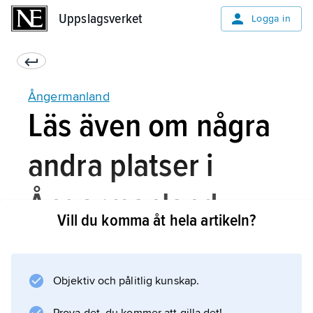
Uppslagsverket
Uppslagsverket
Logga in
Ångermanland
Läs även om några
andra platser i
Ångermanland
Vill du komma åt hela artikeln?
Orter:
Objektiv och pålitlig kunskap.