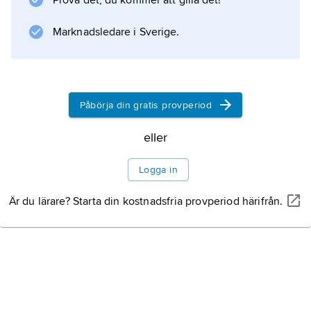
Prova det, du kommer att gilla det!
Marknadsledare i Sverige.
Information om artikeln
Påbörja din gratis provperiod
eller
Logga in
Är du lärare? Starta din kostnadsfria provperiod härifrån.