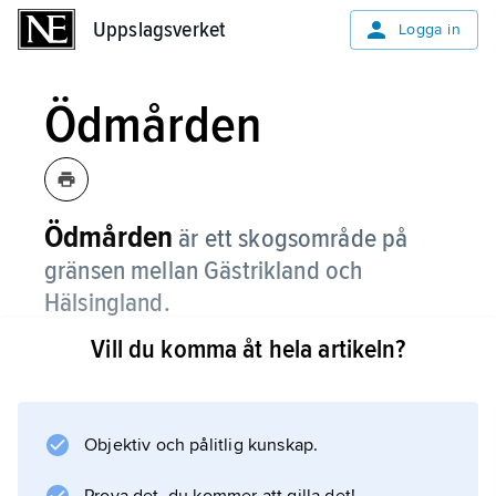
Uppslagsverket
Uppslagsverket
Logga in
Ödmården
Ödmården
är ett skogsområde på
gränsen mellan Gästrikland och
Hälsingland.
Vill du komma åt hela artikeln?
Det är ett bergigt område med mycket
granskog och många sjöar och myrar. Det
sträcker sig från Bottenhavets kust och
västerut. Man kan vandra genom en del av
Objektiv och pålitlig kunskap.
området längs Gästrikeleden.