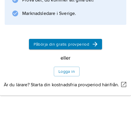
Prova det, du kommer att gilla det!
Historia
Marknadsledare i Sverige.
Information om artikeln
Påbörja din gratis provperiod
eller
Logga in
Är du lärare? Starta din kostnadsfria provperiod härifrån.