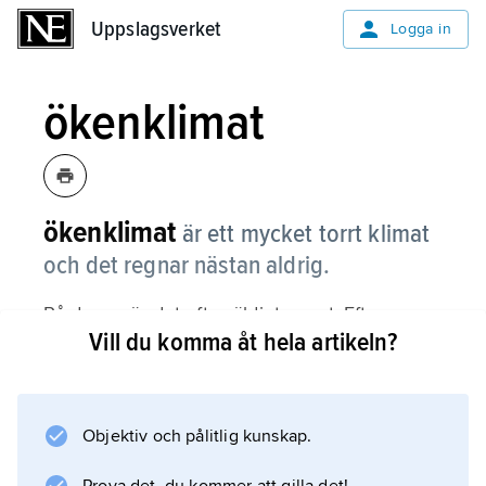
Uppslagsverket
Uppslagsverket
Logga in
ökenklimat
ökenklimat
är ett mycket torrt klimat
och det regnar nästan aldrig.
På dagen är det ofta väldigt varmt. Eftersom
Vill du komma åt hela artikeln?
luftfuktigheten är låg är skillnaden mellan
temperaturen på dagen och natten mycket
stor. På natten försvinner värmen från
markytan ut i rymden eftersom det inte finns
Objektiv och pålitlig kunskap.
några moln. Det gör att det kan bli väldigt kallt