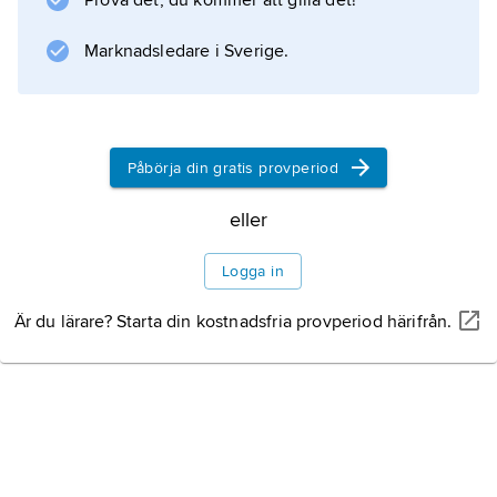
Prova det, du kommer att gilla det!
på natten. Vissa öknar, bland annat
Marknadsledare i Sverige.
Information om artikeln
Påbörja din gratis provperiod
eller
Logga in
Är du lärare? Starta din kostnadsfria provperiod härifrån.