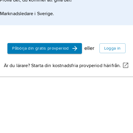
Prova det, du kommer att gilla det!
Marknadsledare i Sverige.
eller
Påbörja din gratis provperiod
Logga in
Är du lärare? Starta din kostnadsfria provperiod härifrån.