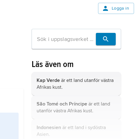
Logga in
Läs även om
Kap Verde
är ett land utanför västra
Afrikas kust.
São Tomé och Príncipe
är ett land
utanför västra Afrikas kust.
Indonesien
är ett land i sydöstra
Asien.