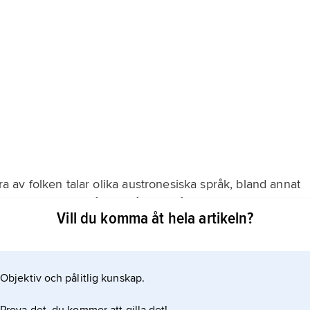
era av folken talar olika austronesiska språk, bland annat
m är officiella språk, alltså de språk myndigheterna
Vill du komma åt hela artikeln?
ska. De allra flesta östtimorianerna är katoliker.
Objektiv och pålitlig kunskap.