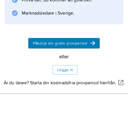
Prova det, du kommer att gilla det!
Marknadsledare i Sverige.
Påbörja din gratis provperiod
eller
Logga in
Är du lärare? Starta din kostnadsfria provperiod härifrån.