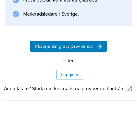
Prova det, du kommer att gilla det!
Marknadsledare i Sverige.
Påbörja din gratis provperiod
eller
Logga in
Är du lärare? Starta din kostnadsfria provperiod härifrån.