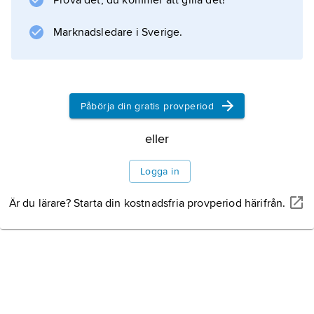
Prova det, du kommer att gilla det!
Information om artikeln
Marknadsledare i Sverige.
Påbörja din gratis provperiod
eller
Logga in
Är du lärare? Starta din kostnadsfria provperiod härifrån.