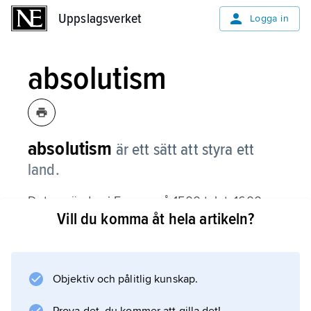
Uppslagsverket
Uppslagsverket
Logga in
absolutism
absolutism
är ett sätt att styra ett
land.
Det användes i Europa på 1500-talet, 1600-
Vill du komma åt hela artikeln?
talet och 1700-talet och innebar att kungen,
drottningen eller någon annan
furste
hade all makt i landet. Fursten beslutade själv
Objektiv och pålitlig kunskap.
om allt som gällde lagar, skatter och krig.