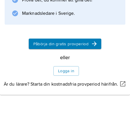
Prova det, du kommer att gilla det!
Tidigare hade adelsmännen haft mycket att
säga till om när det gällde landets styrelse.
Marknadsledare i Sverige.
Makt av Gud
Härskare med absolut
Påbörja din gratis provperiod
makt
eller
Logga in
Är du lärare? Starta din kostnadsfria provperiod härifrån.
Information om artikeln