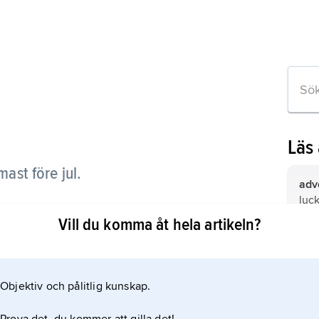
Läs
ast före jul.
adv
luc
ndagen före jul och slutar på julafton.
varj
Vill du komma åt hela artikeln?
och
adv
tän
Objektiv och pålitlig kunskap.
kyr