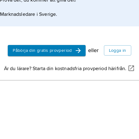
Prova det, du kommer att gilla det!
enli
eln
Marknadsledare i Sverige.
jul
ä
dec
föde
eller
Påbörja din gratis provperiod
Logga in
Är du lärare? Starta din kostnadsfria provperiod härifrån.