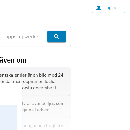
Logga in
 även om
entskalender
är en bild med 24
kor där man öppnar en lucka
e dag från första december till
 med julafton.
entsljus
är fyra levande ljus som
ds på söndagarna i advent.
koåret
är söndagar och högtider