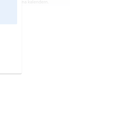
gt den kristna kalendern.
r en kristen helgdag den 25
ember då man firar Jesus
lse.