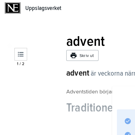
Uppslagsverket
Uppslagsverket
advent
Skriv ut
1
/
2
advent
är veckorna närm
Adventstiden börjar fjärde sö
Traditioner