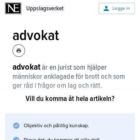
Uppslagsverket
Uppslagsverket
Logga in
advokat
advokat
är en jurist som hjälper
människor anklagade för brott och som
ger råd i frågor om lag och rätt.
Vill du komma åt hela artikeln?
I Sverige får man bara kalla sig advokat om
man är medlem i Advokatsamfundet. För att
bli medlem måste man ha examen i juridik,
det vill säga ämnen som handlar om lagar,
Objektiv och pålitlig kunskap.
och ha arbetat som