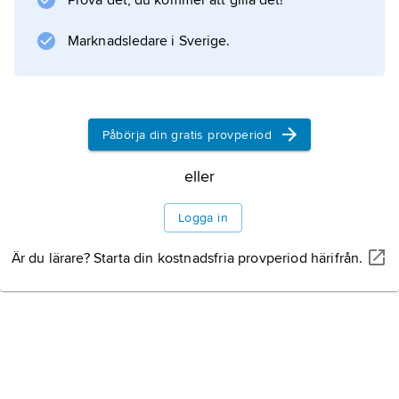
Prova det, du kommer att gilla det!
jurist
i flera år.
Marknadsledare i Sverige.
Information om artikeln
Påbörja din gratis provperiod
eller
Logga in
Är du lärare? Starta din kostnadsfria provperiod härifrån.