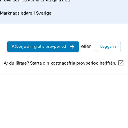
Prova det, du kommer att gilla det!
Marknadsledare i Sverige.
eller
Påbörja din gratis provperiod
Logga in
Är du lärare? Starta din kostnadsfria provperiod härifrån.