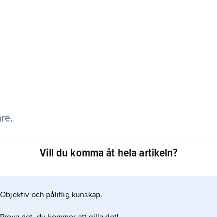
are.
för sin självbiografi, som troligen skrevs
Vill du komma åt hela artikeln?
i den svenska högadeln under den svenska
Objektiv och pålitlig kunskap.