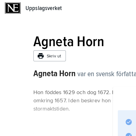
Uppslagsverket
Uppslagsverket
Agneta Horn
Skriv ut
Agneta Horn
var en svensk författ
Hon föddes 1629 och dog 1672. Hon är känd 
omkring 1657. I den beskrev hon sitt liv 
stormaktstiden.