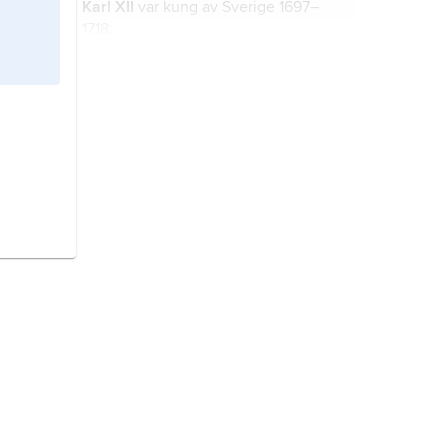
Karl XII
var kung av Sverige 1697–
1718.
Jesus,
Jesus från Nasaret
, är
kristendomens viktigaste person.