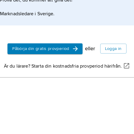
Prova det, du kommer att gilla det!
Marknadsledare i Sverige.
eller
Påbörja din gratis provperiod
Logga in
Är du lärare? Starta din kostnadsfria provperiod härifrån.