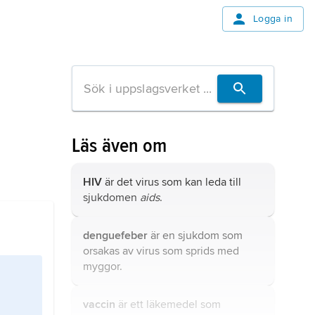
Logga in
Läs även om
HIV
är det virus som kan leda till
sjukdomen
aids
.
denguefeber
är en sjukdom som
orsakas av virus som sprids med
myggor.
vaccin
är ett läkemedel som