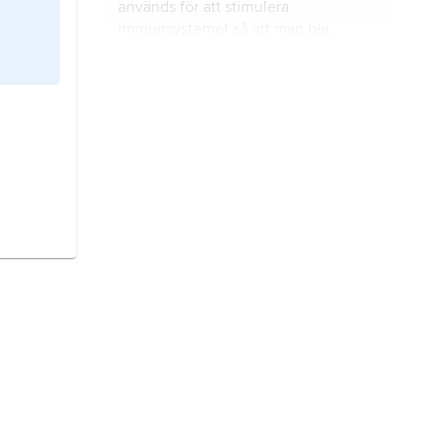
används för att stimulera
immunsystemet så att man blir
immun mot en sjukdom som en
mikroorganism kan orsaka.
bromsmedicin
är ett läkemedel som
bromsar upp en sjukdom som man
inte kan bota helt.
ebolafeber,
eller
ebola
, är en
allvarlig sjukdom som finns i Afrika.
covid-19
är en sjukdom som man
kan få om man har smittats med en
viss sorts coronavirus.
infektionssjukdomar
är de
sjukdomar som orsakas av
smittämnen, till exempel bakterier,
virus, svampar eller maskar.