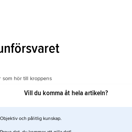
unförsvaret
r som hör till kroppens
Vill du komma åt hela artikeln?
tad person bär oftast på smittan i många år innan
l tio år och ibland ännu längre. Men när immunsystemet
yter sjukdomen aids
Objektiv och pålitlig kunskap.