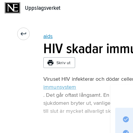
Uppslagsverket
Uppslagsverket
aids
HIV skadar imm
Skriv ut
Viruset HIV infekterar och dödar celle
immunsystem
. Det går oftast långsamt. En HIV-smit
sjukdomen bryter ut, vanligen upp til
till slut är mycket allvarligt skadat br