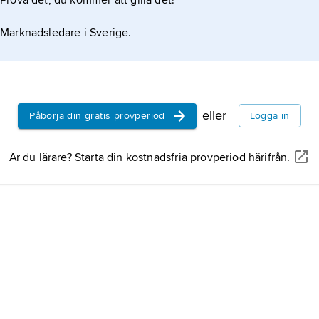
Prova det, du kommer att gilla det!
Marknadsledare i Sverige.
eller
Påbörja din gratis provperiod
Logga in
Är du lärare? Starta din kostnadsfria provperiod härifrån.