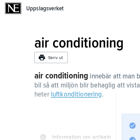
Uppslagsverket
Uppslagsverket
air conditioning
Skriv ut
air conditioning
innebär att man be
bil så att miljön blir behaglig att vi
heter
luftkonditionering
.
Information om artikeln