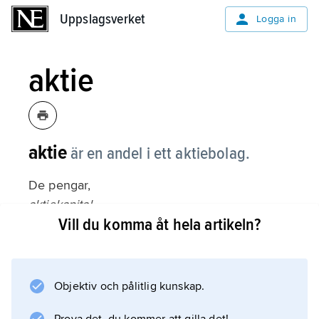
Uppslagsverket
Uppslagsverket
Logga in
aktie
aktie
är en andel i ett aktiebolag.
De pengar,
aktiekapital
Vill du komma åt hela artikeln?
, som delägarna har betalat in i ett aktiebolag
är uppdelade i ett antal lotter, eller andelar,
som kallas aktier. När ett aktiebolag bildas
bestämmer man hur många aktier det ska
Objektiv och pålitlig kunskap.
finnas i bolaget.