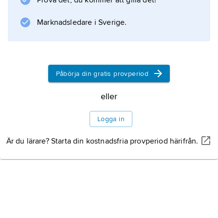
Prova det, du kommer att gilla det!
Marknadsledare i Sverige.
Information om artikeln
Påbörja din gratis provperiod
eller
Logga in
Är du lärare? Starta din kostnadsfria provperiod härifrån.