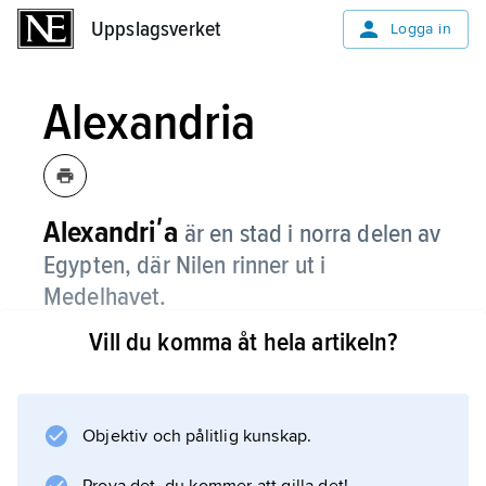
Uppslagsverket
Uppslagsverket
Logga in
Alexandria
Alexandriʹa
är en stad i norra delen av
Egypten, där Nilen rinner ut i
Medelhavet.
Vill du komma åt hela artikeln?
Staden har omkring 5,3 miljoner invånare.
Den stora hamnen är mycket viktig för
transporter till och från hela landet. Staden
har också många industrier och är centrum för
Objektiv och pålitlig kunskap.
det tättbefolkade Nildeltat.