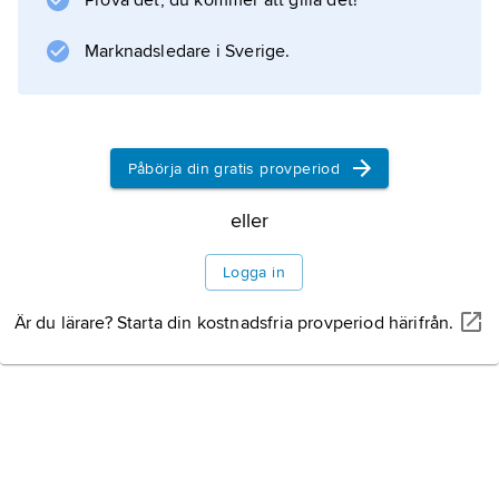
Prova det, du kommer att gilla det!
Religion
Marknadsledare i Sverige.
Historia
Påbörja din gratis provperiod
eller
Information om artikeln
Logga in
Är du lärare? Starta din kostnadsfria provperiod härifrån.