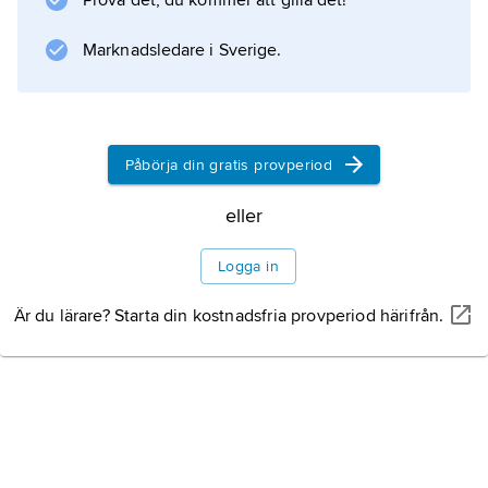
Prova det, du kommer att gilla det!
världen.
Marknadsledare i Sverige.
Information om artikeln
Påbörja din gratis provperiod
eller
Logga in
Är du lärare? Starta din kostnadsfria provperiod härifrån.