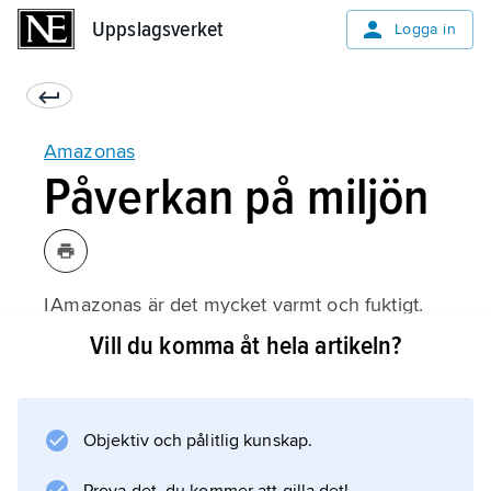
Uppslagsverket
Uppslagsverket
Logga in
Amazonas
Påverkan på miljön
I Amazonas är det mycket varmt och fuktigt.
Fukten kommer från vattenånga som
Vill du komma åt hela artikeln?
avdunstar från växternas blad. När många träd
huggs ned blir luften mindre fuktig, och det
regnar inte så mycket. Det innebär också att
Objektiv och pålitlig kunskap.
skogen tar upp mindre koldioxid och avger
mindre syre, vilket påverkar klimatet i hela