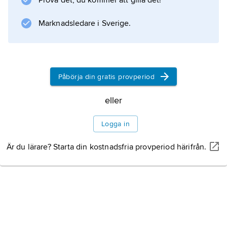
Prova det, du kommer att gilla det!
lång tid var det sedan oklart
Marknadsledare i Sverige.
Information om artikeln
Påbörja din gratis provperiod
eller
Logga in
Är du lärare? Starta din kostnadsfria provperiod härifrån.