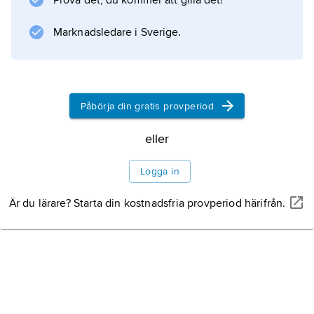
Prova det, du kommer att gilla det!
Marknadsledare i Sverige.
Information om artikeln
Påbörja din gratis provperiod
eller
Logga in
Är du lärare? Starta din kostnadsfria provperiod härifrån.