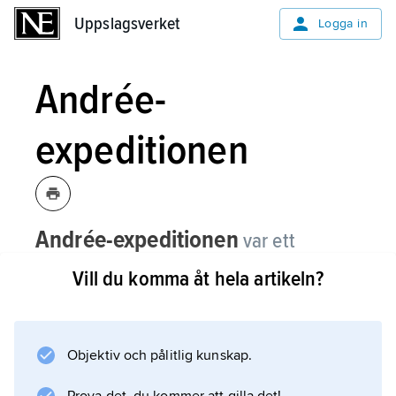
Uppslagsverket
Uppslagsverket
Logga in
Andrée-
expeditionen
Andrée-expeditionen
var ett
misslyckat svenskt försök att flyga till
Vill du komma åt hela artikeln?
Nordpolen i luftballong.
Det ägde rum 1897. De tre deltagarna i
expeditionen dog.
Objektiv och pålitlig kunskap.