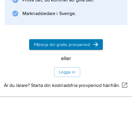
Prova det, du kommer att gilla det!
(tyskar, svenskar och så vidare). I Ryssland,
Marknadsledare i Sverige.
där de flesta judar fortfarande var fattiga,
drabbades de av grymma förföljelser, som
Påbörja din gratis provperiod
Information om artikeln
eller
Logga in
Är du lärare? Starta din kostnadsfria provperiod härifrån.