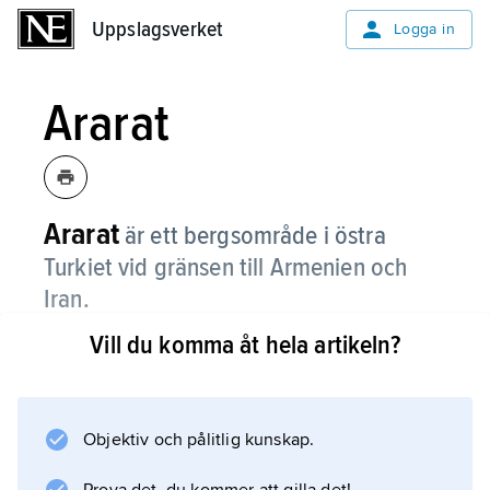
Uppslagsverket
Uppslagsverket
Logga in
Ararat
Ararat
är ett bergsområde i östra
Turkiet vid gränsen till Armenien och
Iran.
Vill du komma åt hela artikeln?
Området består av vulkaner som inte är
aktiva. Det finns två höga toppar, nämligen
Stora Ararat som är 5 123 meter hög och Lilla
Ararat som är 3 896 meter. Den högsta
Objektiv och pålitlig kunskap.
toppen är täckt av snö och glaciärer.