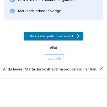
Prova det, du kommer att gilla det!
Marknadsledare i Sverige.
Information om artikeln
Påbörja din gratis provperiod
eller
Logga in
Är du lärare? Starta din kostnadsfria provperiod härifrån.