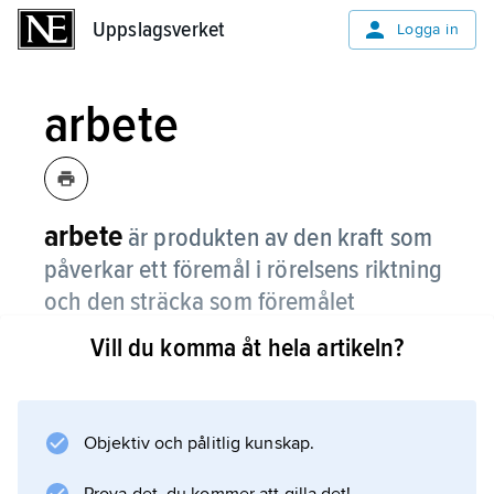
Uppslagsverket
Uppslagsverket
Logga in
arbete
arbete
är produkten av den kraft som
påverkar ett föremål i rörelsens riktning
och den sträcka som föremålet
förflyttas.
Vill du komma åt hela artikeln?
Arbete och energi
Objektiv och pålitlig kunskap.
Enheten för arbete