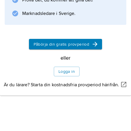
Prova det, du kommer att gilla det!
Marknadsledare i Sverige.
Information om artikeln
Påbörja din gratis provperiod
eller
Logga in
Är du lärare? Starta din kostnadsfria provperiod härifrån.