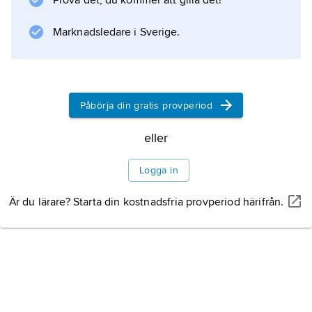
Prova det, du kommer att gilla det!
Information om artikeln
Marknadsledare i Sverige.
Påbörja din gratis provperiod
eller
Logga in
Är du lärare? Starta din kostnadsfria provperiod härifrån.