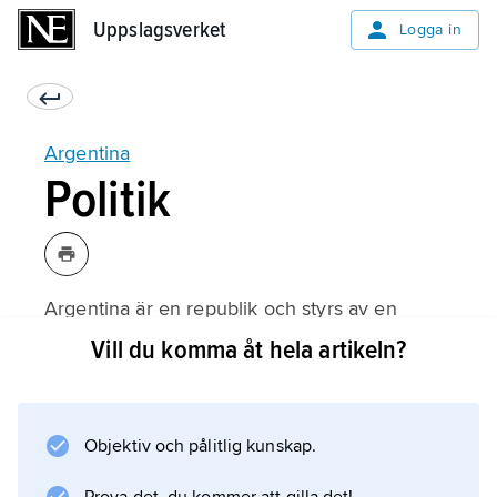
Uppslagsverket
Uppslagsverket
Logga in
Argentina
Politik
Argentina är en republik och styrs av en
president som har mycket makt. Kongressen
Vill du komma åt hela artikeln?
beslutar bland annat om lagar. Landet är
indelat i delstater som kan bestämma ganska
mycket själva.
Objektiv och pålitlig kunskap.