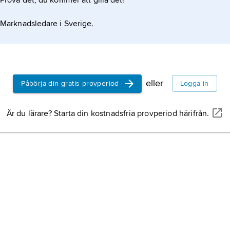
Prova det, du kommer att gilla det!
Marknadsledare i Sverige.
eller
Påbörja din gratis provperiod
Logga in
Är du lärare? Starta din kostnadsfria provperiod härifrån.