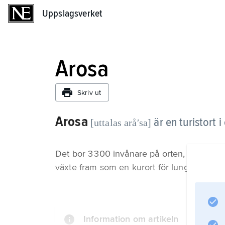
Uppslagsverket
Uppslagsverket
Arosa
Skriv ut
Arosa
är en turistort 
[uttalas aråʹsa]
Det bor 3 300 invånare på orten, men und
växte fram som en kurort för lungsjuka me
Information om artikeln