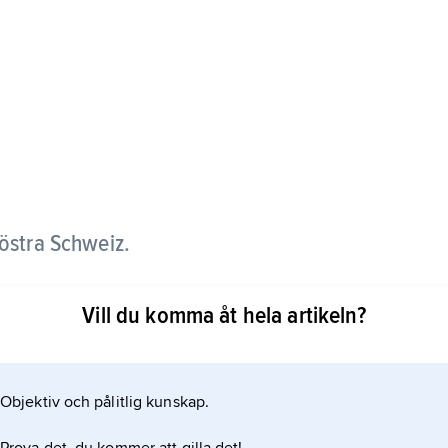
i östra Schweiz.
er vintersäsongen mångdubblas invånartalet. Arosa
Vill du komma åt hela artikeln?
n är nu känd som skidort.
Objektiv och pålitlig kunskap.